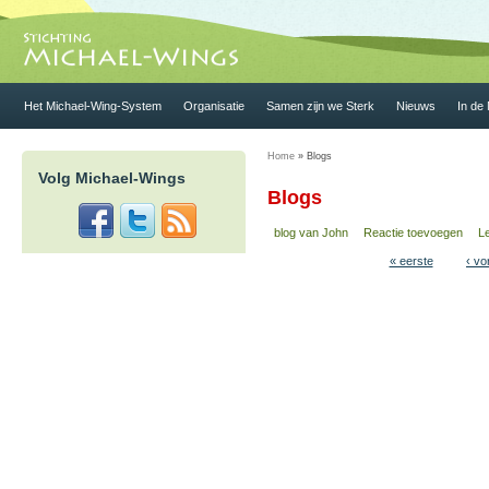
Het Michael-Wing-System
Organisatie
Samen zijn we Sterk
Nieuws
In de
Home
» Blogs
Volg Michael-Wings
Blogs
blog van John
Reactie toevoegen
L
« eerste
‹ vo