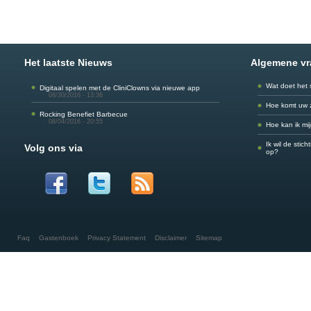
Het laatste Nieuws
Algemene v
Wat doet het 
Digitaal spelen met de CliniClowns via nieuwe app
08/30/2016 - 13:36
Hoe komt uw 
Rocking Benefiet Barbecue
08/04/2016 - 20:55
Hoe kan ik mi
Ik wil de stic
Volg ons via
op?
Faq
Gastenboek
Privacy Statement
Disclaimer
Sitemap