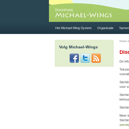
Het Michael-Wing-System
Organisatie
Samen 
Home
»
Volg Michael-Wings
Dis
De inf
Tekste
vooraf
Sticht
voor s
Sticht
behoud
Sticht
Meer i
Sticht
secret