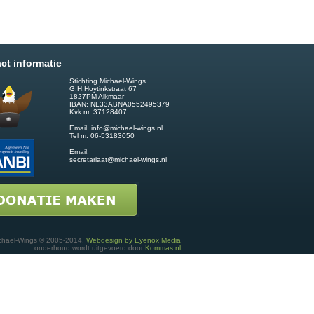
ct informatie
Stichting Michael-Wings
G.H.Hoytinkstraat 67
1827PM Alkmaar
IBAN: NL33ABNA0552495379
Kvk nr. 37128407
Email.
info@michael-wings.nl
Tel nr. 06-53183050
Email.
secretariaat@michael-wings.nl
chael-Wings © 2005-2014.
Webdesign by Eyenox Media
onderhoud wordt uitgevoerd door
Kommas.nl