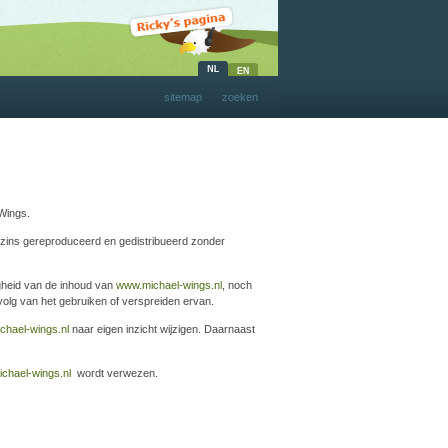
sitemap
zoeken
-Wings.
rszins gereproduceerd en gedistribueerd zonder
igheid van de inhoud van
www.michael-wings.nl
, noch
olg van het gebruiken of verspreiden ervan.
chael-wings.nl
naar eigen inzicht wijzigen. Daarnaast
chael-wings.nl
wordt verwezen.