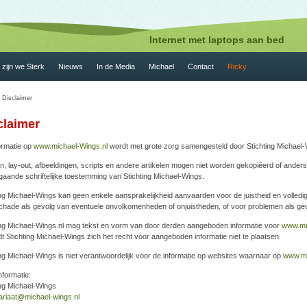
Internet met laptops aan bed
zijn we Sterk
Nieuws
In de Media
Michael
Contact
Ricky
 Disclaimer
claimer
ormatie op
www.michael-Wings.nl
wordt met grote zorg samengesteld door Stichting Michael
n, lay-out, afbeeldingen, scripts en andere artikelen mogen niet worden gekopiëerd of ande
gaande schriftelijke toestemming van Stichting Michael-Wings.
ing Michael-Wings kan geen enkele aansprakelijkheid aanvaarden voor de juistheid en volled
chade als gevolg van eventuele onvolkomenheden of onjuistheden, of voor problemen als gev
ing Michael-Wings.nl mag tekst en vorm van door derden aangeboden informatie voor
www.mi
t Stichting Michael-Wings zich het recht voor aangeboden informatie niet te plaatsen.
ing Michael-Wings is niet verantwoordelijk voor de informatie op websites waarnaar op
www.mi
nformatie:
ing Michael-Wings
ariaat@michael-wings.nl