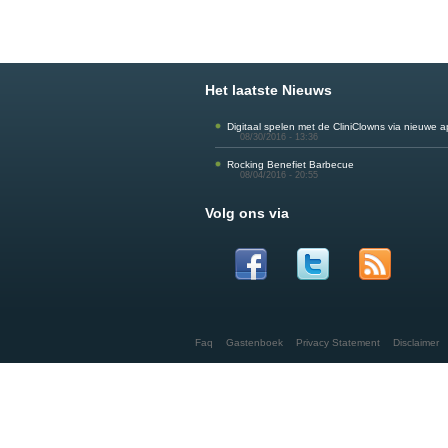
Het laatste Nieuws
Digitaal spelen met de CliniClowns via nieuwe 
08/30/2016 - 13:36
Rocking Benefiet Barbecue
08/04/2016 - 20:55
Volg ons via
Faq
Gastenboek
Privacy Statement
Disclaimer