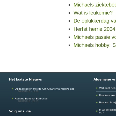
Michaels ziektebe
Wat is leukemie?
De opkikkerdag va
Herfst herrie 2004
Michaels passie v
Michaels hobby: S
Het laatste Nieuws
Algemene v
Wat doet het 
Digitaal spelen met de CliniClowns via nieuwe app
08/30/2016 - 13:36
Hoe komt uw 
Rocking Benefiet Barbecue
08/04/2016 - 20:55
Hoe kan ik mi
Ik wil de stic
Volg ons via
op?