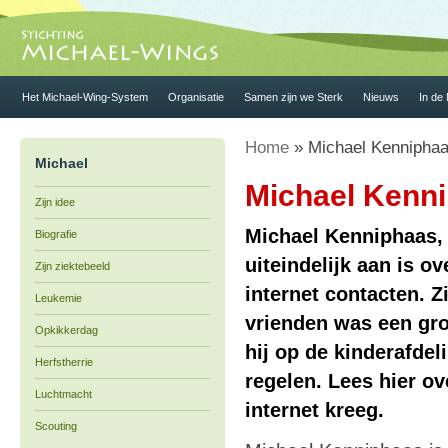
Het Michael-Wing-System
Organisatie
Samen zijn we Sterk
Nieuws
In de
Home
» Michael Kennipha
Michael
Michael Kenn
Zijn idee
Michael Kenniphaas, 
Biografie
uiteindelijk aan is o
Zijn ziektebeeld
internet contacten. Z
Leukemie
vrienden was een gro
Opkikkerdag
hij op de kinderafdeli
Herfstherrie
regelen. Lees hier ov
Luchtmacht
internet kreeg.
Scouting