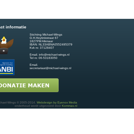
ct informatie
Stichting Michael-Wings
G.H.Hoytinkstraat 67
1827PM Alkmaar
IBAN: NL33ABNA0552495379
Kvk nr. 37128407
Email.
info@michael-wings.nl
Tel nr. 06-53183050
Email.
secretariaat@michael-wings.nl
chael-Wings © 2005-2014.
Webdesign by Eyenox Media
onderhoud wordt uitgevoerd door
Kommas.nl