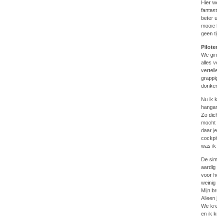
Hier w
fantas
beter 
mooie 
geen t
Pilote
We gin
alles 
vertel
grappi
donker
Nu ik 
hangar
Zo dic
mocht 
daar je
cockpi
was ik
De sim
aardig
voor h
weinig
Mijn b
Alleen
We kre
en ik 