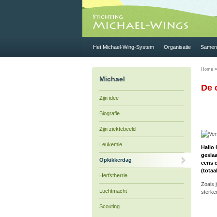
Het Michael-Wing-System
Organisatie
Samen 
Home
Michael
De 
Zijn idee
Biografie
Zijn ziektebeeld
Leukemie
Hallo 
gesla
Opkikkerdag
eens e
(totaa
Herfstherrie
Zoals 
Luchtmacht
sterke
Scouting