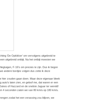
hting ‘De Opkikker’ om vervolgens uitgebreid te
en uitgebreid ontbijt. Na het ontbijt moesten we
egtuigen, F-16’s om precies te zijn. Dus ik begon
 we andere bordjes volgen dus zette ik deze
 we hier zouden gaan doen. Maar deze eigenaar bleek
 auto’s laten zien, en geloof me, dat waren er een
 Dukes of Hazzard en de snelste Jaguar ter wereld!
nnen 4 seconden zaten we van 80 km/u op 180 km/u.
brengen zodat het een verassing zou blijven, we