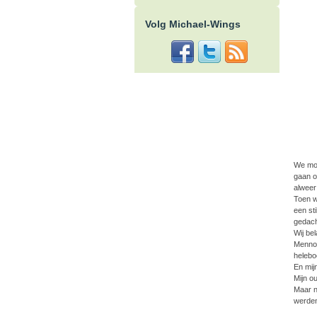
Volg Michael-Wings
We moe
gaan o
alweer
Toen w
een st
gedach
Wij be
Menno 
helebo
En mij
Mijn ou
Maar n
werden