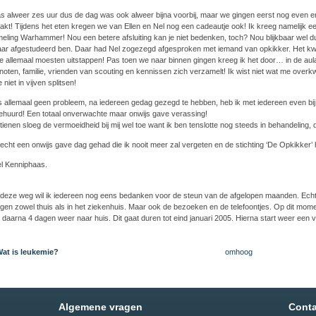
s alweer zes uur dus de dag was ook alweer bijna voorbij, maar we gingen eerst nog even er
kt! Tijdens het eten kregen we van Ellen en Nel nog een cadeautje ook! Ik kreeg namelijk ee
eling Warhammer! Nou een betere afsluiting kan je niet bedenken, toch? Nou blijkbaar wel d
jaar afgestudeerd ben. Daar had Nel zogezegd afgesproken met iemand van opkikker. Het kwartj
e allemaal moesten uitstappen! Pas toen we naar binnen gingen kreeg ik het door… in de aul
noten, familie, vrienden van scouting en kennissen zich verzamelt! Ik wist niet wat me ove
niet in vijven splitsen!
s allemaal geen probleem, na iedereen gedag gezegd te hebben, heb ik met iedereen even bij 
ehuurd! Een totaal onverwachte maar onwijs gave verassing!
tienen sloeg de vermoeidheid bij mij wel toe want ik ben tenslotte nog steeds in behandeling,
 echt een onwijs gave dag gehad die ik nooit meer zal vergeten en de stichting ‘De Opkikker’
l Kenniphaas.
deze weg wil ik iedereen nog eens bedanken voor de steun van de afgelopen maanden. Echt h
gen zowel thuis als in het ziekenhuis. Maar ook de bezoeken en de telefoontjes. Op dit moment
n daarna 4 dagen weer naar huis. Dit gaat duren tot eind januari 2005. Hierna start weer een
Wat is leukemie?
omhoog
Algemene vragen
Conta