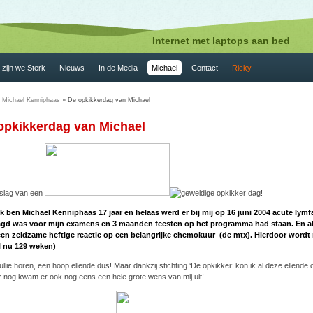
Internet met laptops aan bed
zijn we Sterk
Nieuws
In de Media
Michael
Contact
Ricky
»
Michael Kenniphaas
» De opkikkerdag van Michael
opkikkerdag van Michael
ik ben Michael Kenniphaas 17 jaar en helaas werd er bij mij op 16 juni 2004 acute lymf
agd was voor mijn examens en 3 maanden feesten op het programma had staan. En al
en zeldzame heftige reactie op een belangrijke chemokuur (de mtx). Hierdoor wordt 
l nu 129 weken)
jullie horen, een hoop ellende dus! Maar dankzij stichting ‘De opkikker’ kon ik al deze elle
r nog kwam er ook nog eens een hele grote wens van mij uit!