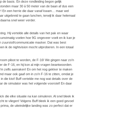
 de basis. En deze rondleiding begon gelijk
 stonden maar 30 á 50 meter van de baan af dus een
rner! En een herrie die daar vanaf kwam… maar wel
uitgebreid te gaan lunchen, terwijl ik daar helemaal
 daarna snel weer verder.
ing. Hij vertelde alle details van het pak en waar
kunstmatig voelen hoe 9G ongeveer voelt en ik kan je
en zuurstof/communicatie masker. Dat was best
en ik de nightvision mocht uitproberen. In een totaal
room piloot te worden, de F-16! We gingen naar zo’n
er de F-16, en hij kon al mijn vragen beantwoorden.
n ‘m zelfs aanraken! En om het nog gekker te maken
emd maar ook gaaf om in zo’n F-16 te zitten, omdat je
 in die kist! Buff vertelde me nog wat details over de
naar de simulator was het volgende voorstel! En daar
die elke situatie na kan simuleren. Al snel bleek ik
t te vliegen! Volgens Buff bleek ik een goed gevoel
rima, de uiteindelijke landing was zo perfect dat er