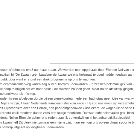
sten s’ochtends om 8 uur klaar staan. We werden toen opgehaald door Ellen en Nel van stic
ntbijten bij ‘De Zwaan’ ,een kaasboerderij,waar we ons helemaal te goed hadden gedaan aan e
 gelijk door want er stond een druk programma op ons te wachten.
e eenmaal onderweg waren zag ik veel bordjes Leeuwarden. En zelf ben helemaal gek van vli
ille hoop te krijgen dat we naar basis Leeuwarden zouden gaan. Maar na de afsluitdijk gingen
te snel weer uit m’n kop.
landen in een afgelegen dorpje bij een uienexporteur. Iedereen had totaal geen idee van wat
Mijers te zijn, 4 keer Nederlands kampioen stockcar racen. Hij zou ons even zijn verzameling
el! Hij beschikte over een Ferrari, een paar omgebouwde klassiekers, de wagen uit de serie
n broers en ik mochten daarin zelfs een stukje meerijden! Dat was echt helemaal te gek, bi
ders, Nel en Ellen die achter ons reden, zag ik zo verdwijnen in het achteruitkijkspiegeltje!
u kwam het! Dit bleek niet zomaar een ritje te zijn, maar een om ons op een dwaal spoor te 
 namelijk afgezet op vliegbasis Leeuwarden!