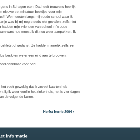
gens in Schagen eten. Dat heeft trouwens heerlijk
n nieuwe set miniatuur beeldjes voor mijn
us!!! We moesten langs mijn oude school waar ik
e was bij mij nog steeds niet gevallen, zelfs niet
a hadden mijn vrienden van school, m’n oude
rkwam want hoe moest ik dit nou weer aanpakken. Ik
gekletst of gedanst. Ze hadden namelijk zelfs een
 dus besloten we er een eind aan te brouwen.
 heel dankbaar voor ben!
et voelt geweldig dat ik zoveel kaarten heb
 lig ik weer veel in het ziekenhuis, het is vier dagen
 van de volgende kuren.
Herfst herrie 2004 ›
ct informatie