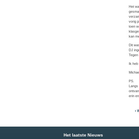
Het wa
gesmaa
verzam
vorig 
toen w
klasge
kan me 
Dit wa
DJ ing
Tegen 
Ik heb
Michae
PS.
Langs 
ontvan
erin e
‹ 
Het laatste Nieuws