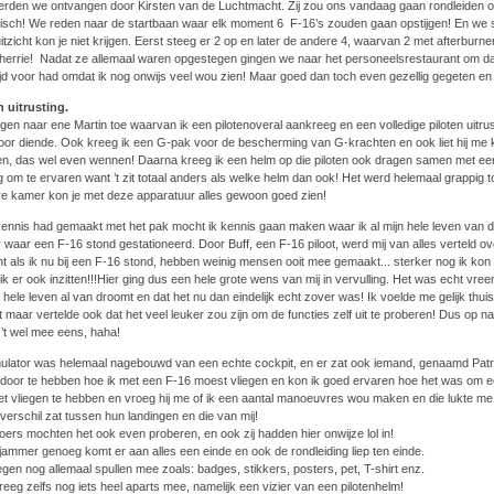
erden we ontvangen door Kirsten van de Luchtmacht. Zij zou ons vandaag gaan rondleiden op
tisch! We reden naar de startbaan waar elk moment 6 F-16’s zouden gaan opstijgen! En we
uitzicht kon je niet krijgen. Eerst steeg er 2 op en later de andere 4, waarvan 2 met afterbu
herrie! Nadat ze allemaal waren opgestegen gingen we naar het personeelsrestaurant om daar 
ijd voor had omdat ik nog onwijs veel wou zien! Maar goed dan toch even gezellig gegeten en
n uitrusting.
gen naar ene Martin toe waarvan ik een pilotenoveral aankreeg en een volledige piloten uitrust
voor diende. Ook kreeg ik een G-pak voor de bescherming van G-krachten en ook liet hij me 
len, das wel even wennen! Daarna kreeg ik een helm op die piloten ook dragen samen met e
g om te ervaren want ’t zit totaal anders als welke helm dan ook! Het werd helemaal grappig to
e kamer kon je met deze apparatuur alles gewoon goed zien!
kennis had gemaakt met het pak mocht ik kennis gaan maken waar ik al mijn hele leven van d
 waar een F-16 stond gestationeerd. Door Buff, een F-16 piloot, werd mij van alles verteld ov
ht als ik nu bij een F-16 stond, hebben weinig mensen ooit mee gemaakt... sterker nog ik ko
ik er ook inzitten!!!Hier ging dus een hele grote wens van mij in vervulling. Het was echt vre
 hele leven al van droomt en dat het nu dan eindelijk echt zover was! Ik voelde me gelijk thuis
t maar vertelde ook dat het veel leuker zou zijn om de functies zelf uit te proberen! Dus op 
 ’t wel mee eens, haha!
ulator was helemaal nagebouwd van een echte cockpit, en er zat ook iemand, genaamd Patrick 
 door te hebben hoe ik met een F-16 moest vliegen en kon ik goed ervaren hoe het was om ech
et vliegen te hebben en vroeg hij me of ik een aantal manoeuvres wou maken en die lukte me p
 verschil zat tussen hun landingen en die van mij!
roers mochten het ook even proberen, en ook zij hadden hier onwijze lol in!
 jammer genoeg komt er aan alles een einde en ook de rondleiding liep ten einde.
gen nog allemaal spullen mee zoals: badges, stikkers, posters, pet, T-shirt enz.
kreeg zelfs nog iets heel aparts mee, namelijk een vizier van een pilotenhelm!