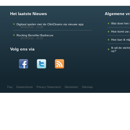
Het laatste Nieuws
Algemene v
Wat doet het 
Digitaal spelen met de CliniClowns via nieuwe app
08/30/2016 - 13:36
Hoe komt uw 
Rocking Benefiet Barbecue
08/04/2016 - 20:55
Hoe kan ik mi
Ik wil de stic
Volg ons via
op?
Faq
Gastenboek
Privacy Statement
Disclaimer
Sitemap