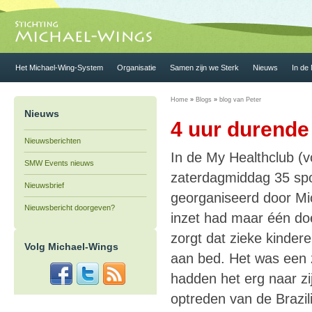
Het Michael-Wing-System
Organisatie
Samen zijn we Sterk
Nieuws
In de
Home
»
Blogs
»
blog van Peter
Nieuws
4 uur durend
Nieuwsberichten
In de My Healthclub 
SMW Events nieuws
zaterdagmiddag 35 spo
Nieuwsbrief
georganiseerd door Mic
Nieuwsbericht doorgeven?
inzet had maar één doe
zorgt dat zieke kinder
Volg Michael-Wings
aan bed. Het was een 
hadden het erg naar zij
optreden van de Brazi