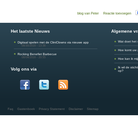
blog van Peter
Reactie toevoegen
Het laatste Nieuws
Algemene v
Wat doet het 
Digitaal spelen met de CliniClowns via nieuwe app
08/30/2016 - 13:36
Hoe komt uw 
Rocking Benefiet Barbecue
08/04/2016 - 20:55
Hoe kan ik mi
Ik wil de stic
Volg ons via
op?
Faq
Gastenboek
Privacy Statement
Disclaimer
Sitemap