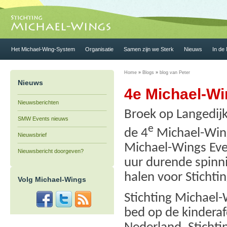
Het Michael-Wing-System
Organisatie
Samen zijn we Sterk
Nieuws
In de
Home
»
Blogs
»
blog van Peter
Nieuws
4e Michael-W
Nieuwsberichten
Broek op Langedijk
SMW Events nieuws
e
de 4
Michael-Wing
Nieuwsbrief
Michael-Wings Even
Nieuwsbericht doorgeven?
uur durende spinni
halen voor Stichti
Volg Michael-Wings
Stichting Michael-
bed op de kinderaf