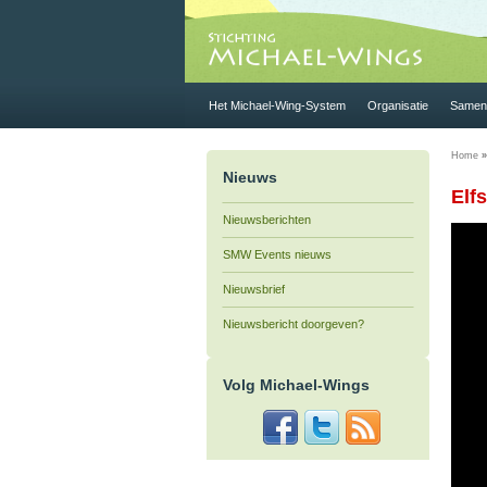
Het Michael-Wing-System
Organisatie
Samen 
Home
Nieuws
Elf
Nieuwsberichten
SMW Events nieuws
Nieuwsbrief
Nieuwsbericht doorgeven?
Volg Michael-Wings