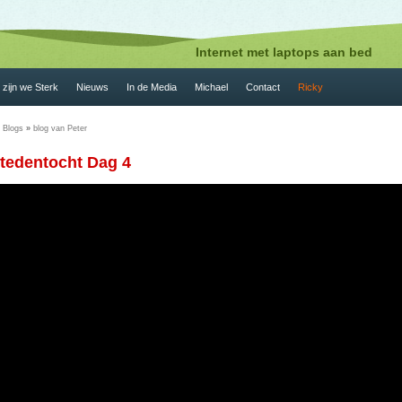
Internet met laptops aan bed
zijn we Sterk
Nieuws
In de Media
Michael
Contact
Ricky
»
Blogs
»
blog van Peter
stedentocht Dag 4