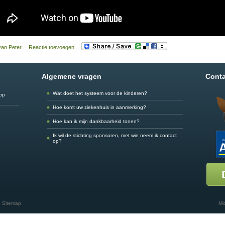
van Peter
Reactie toevoegen
Algemene vragen
Conta
Wat doet het systeem voor de kinderen?
app
Hoe komt uw ziekenhuis in aanmerking?
Hoe kan ik mijn dankbaarheid tonen?
Ik wil de stichting sponsoren, met wie neem ik contact
op?
Sitemap
Mi