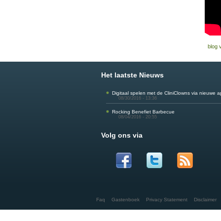
blog 
Het laatste Nieuws
Digitaal spelen met de CliniClowns via nieuwe 
08/30/2016 - 13:36
Rocking Benefiet Barbecue
08/04/2016 - 20:55
Volg ons via
Faq
Gastenboek
Privacy Statement
Disclaimer