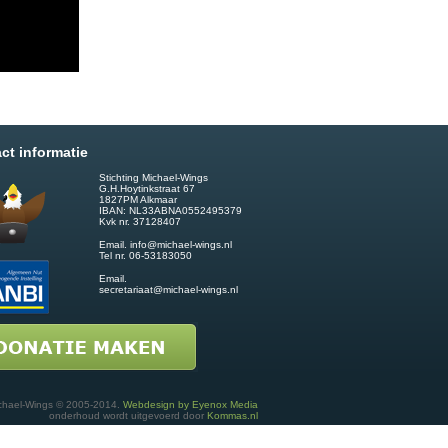
ct informatie
Stichting Michael-Wings
G.H.Hoytinkstraat 67
1827PM Alkmaar
IBAN: NL33ABNA0552495379
Kvk nr. 37128407
Email.
info@michael-wings.nl
Tel nr. 06-53183050
Email.
secretariaat@michael-wings.nl
chael-Wings © 2005-2014.
Webdesign by Eyenox Media
onderhoud wordt uitgevoerd door
Kommas.nl