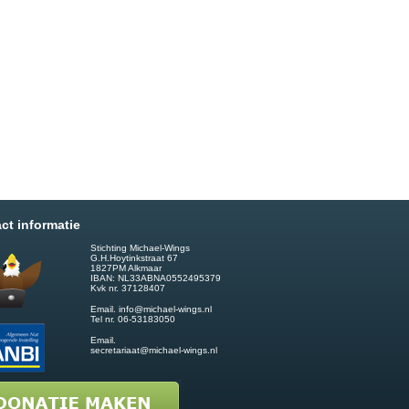
ct informatie
Stichting Michael-Wings
G.H.Hoytinkstraat 67
1827PM Alkmaar
IBAN: NL33ABNA0552495379
Kvk nr. 37128407
Email.
info@michael-wings.nl
Tel nr. 06-53183050
Email.
secretariaat@michael-wings.nl