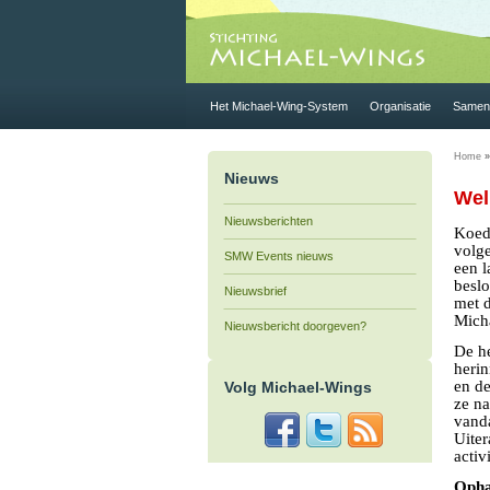
Het Michael-Wing-System
Organisatie
Samen 
Home
»
Nieuws
Wel
Nieuwsberichten
Koed
volg
SMW Events nieuws
een l
besl
Nieuwsbrief
met 
Micha
Nieuwsbericht doorgeven?
De h
herin
en d
Volg Michael-Wings
ze na
vand
Uiter
activ
Opha