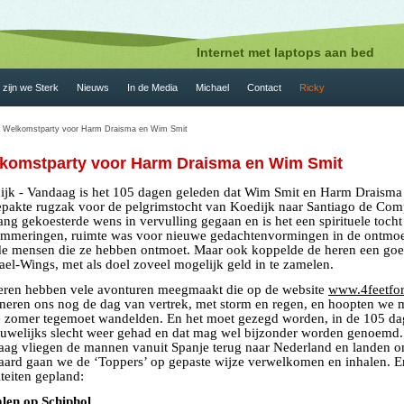
Internet met laptops aan bed
zijn we Sterk
Nieuws
In de Media
Michael
Contact
Ricky
 Welkomstparty voor Harm Draisma en Wim Smit
komstparty voor Harm Draisma en Wim Smit
ijk -
Vandaag
is het 105 dagen geleden dat Wim Smit en Harm Draisma
epakte rugzak voor de pelgrimstocht van Koedijk naar Santiago de Com
ang gekoesterde wens in vervulling gegaan en is het een spirituele toch
ommeringen, ruimte was voor nieuwe gedachtenvormingen in de ontmoet
de mensen die ze hebben ontmoet. Maar ook koppelde de heren een goed
el-Wings, met als doel zoveel mogelijk geld in te zamelen.
eren hebben vele avonturen meegmaakt die op de website
www.4feetfori
neren ons nog de dag van vertrek, met storm en regen, en hoopten we m
e zomer tegemoet wandelden. En het moet gezegd worden, in de 105 da
uwelijks slecht weer gehad en dat mag wel bijzonder worden genoemd. 
aag vliegen de mannen vanuit Spanje terug naar Nederland en landen o
aard gaan we de ‘Toppers’ op gepaste wijze verwelkomen en inhalen. Er
iteiten gepland:
len op Schiphol