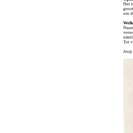
Het i
groot
om de
Welk
Naas
verwe
uiter
Tot 
Joop