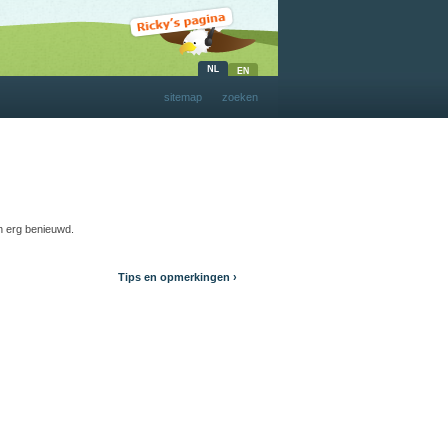
sitemap
zoeken
jn erg benieuwd.
Tips en opmerkingen ›