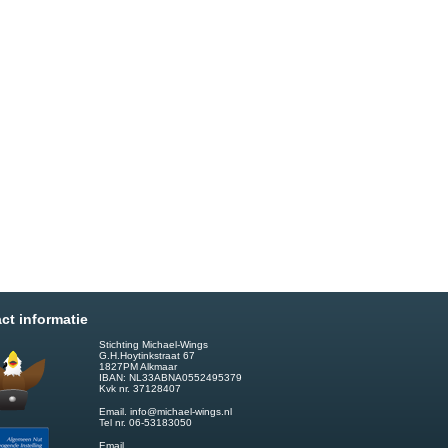
ct informatie
Stichting Michael-Wings
G.H.Hoytinkstraat 67
1827PM Alkmaar
IBAN: NL33ABNA0552495379
Kvk nr. 37128407
Email.
info@michael-wings.nl
Tel nr. 06-53183050
Email.