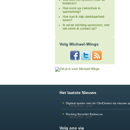
kinderen?
Hoe komt uw ziekenhuis in
aanmerking?
Hoe kan ik mijn dankbaarheid
tonen?
Ik wil de stichting sponsoren, met
wie neem ik contact op?
Volg Michael-Wings
Het laatste Nieuws
Digitaal spelen met de CliniClowns via nieuwe 
08/30/2016 - 13:36
Rocking Benefiet Barbecue
08/04/2016 - 20:55
Volg ons via