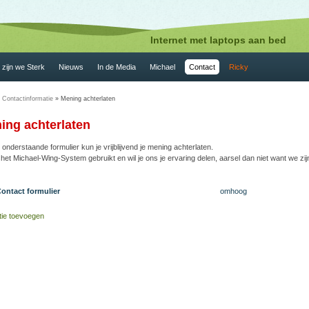
Internet met laptops aan bed
zijn we Sterk
Nieuws
In de Media
Michael
Contact
Ricky
»
Contactinformatie
» Mening achterlaten
ing achterlaten
 onderstaande formulier kun je vrijblijvend je mening achterlaten.
 het Michael-Wing-System gebruikt en wil je ons je ervaring delen, aarsel dan niet want we zi
Contact formulier
omhoog
ie toevoegen