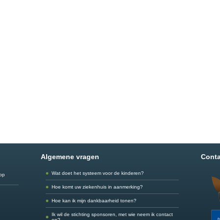
Algemene vragen
Conta
Wat doet het systeem voor de kinderen?
app
Hoe komt uw ziekenhuis in aanmerking?
Hoe kan ik mijn dankbaarheid tonen?
Ik wil de stichting sponsoren, met wie neem ik contact
op?