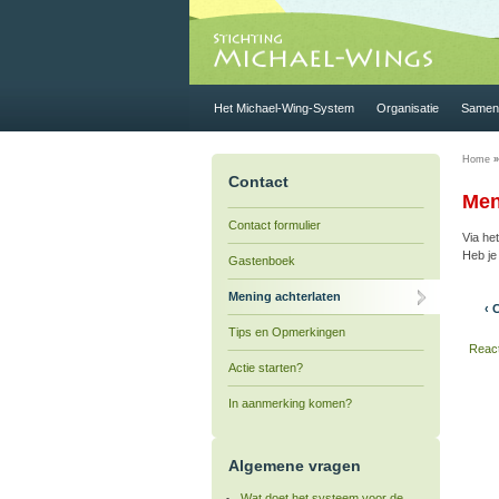
Het Michael-Wing-System
Organisatie
Samen 
Home
Contact
Men
Contact formulier
Via het
Heb je
Gastenboek
Mening achterlaten
‹ 
Tips en Opmerkingen
React
Actie starten?
In aanmerking komen?
Algemene vragen
Wat doet het systeem voor de