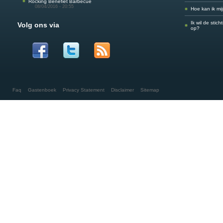
Rocking Benefiet Barbecue
08/04/2016 - 20:55
Hoe kan ik mi
Ik wil de stic
Volg ons via
op?
Faq
Gastenboek
Privacy Statement
Disclaimer
Sitemap