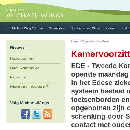
Het Michael-Wing-System
Organisatie
Samen zijn we Sterk
Nieuws
In de
Home
»
Blogs
»
blog van Peter
Nieuws
Kamervoorzitte
Nieuwsberichten
EDE - Tweede Kam
SMW Events nieuws
opende maandag o
Nieuwsbrief
in het Edese ziek
Nieuwsbericht doorgeven?
systeem bestaat u
toetsenborden en 
Volg Michael-Wings
opgenomen zijn o
schenking door S
contact met oude