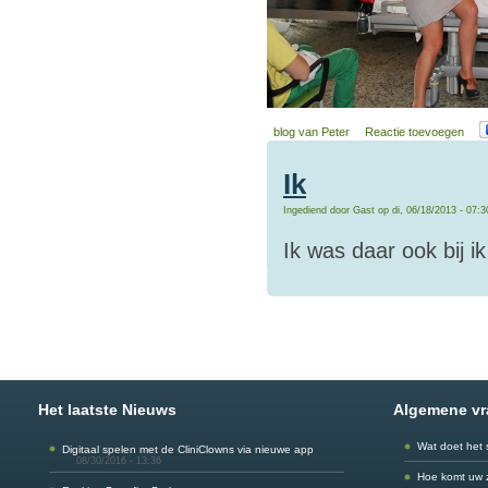
blog van Peter
Reactie toevoegen
Ik
Ingediend door Gast op di, 06/18/2013 - 07:3
Ik was daar ook bij i
Het laatste Nieuws
Algemene v
Wat doet het 
Digitaal spelen met de CliniClowns via nieuwe app
08/30/2016 - 13:36
Hoe komt uw 