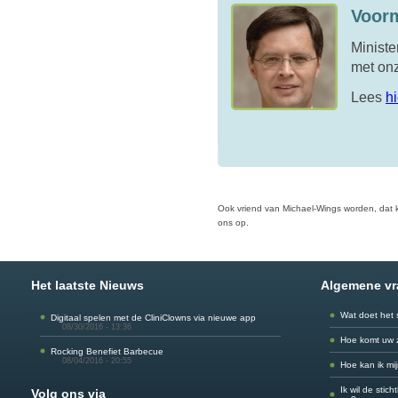
Voorm
Ministe
met onz
Lees
hi
Ook vriend van Michael-Wings worden, dat k
ons op.
Het laatste Nieuws
Algemene v
Wat doet het 
Digitaal spelen met de CliniClowns via nieuwe app
08/30/2016 - 13:36
Hoe komt uw 
Rocking Benefiet Barbecue
08/04/2016 - 20:55
Hoe kan ik mi
Ik wil de stic
Volg ons via