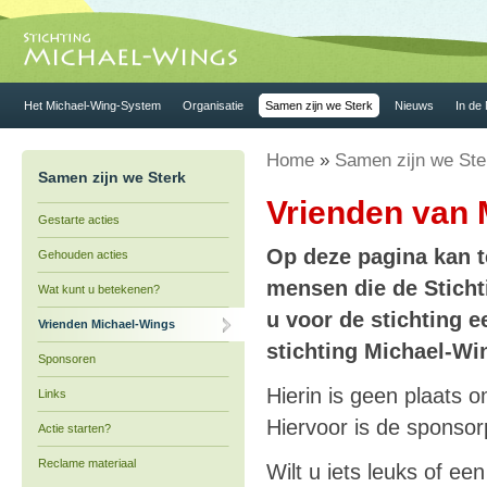
Het Michael-Wing-System
Organisatie
Samen zijn we Sterk
Nieuws
In de
Home
»
Samen zijn we Ste
Samen zijn we Sterk
Vrienden van 
Gestarte acties
Op deze pagina kan t
Gehouden acties
mensen die de Stich
Wat kunt u betekenen?
u voor de stichting e
Vrienden Michael-Wings
stichting Michael-Wi
Sponsoren
Hierin is geen plaats 
Links
Hiervoor is de sponso
Actie starten?
Reclame materiaal
Wilt u iets leuks of ee