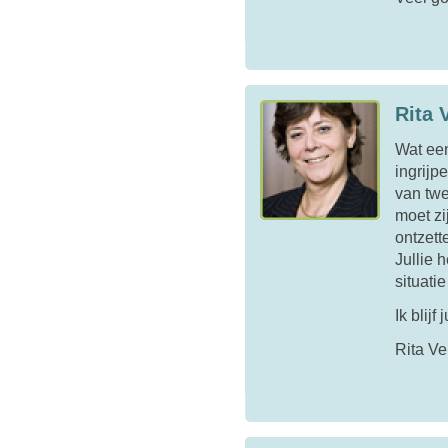
Rita 
Wat een
ingrijp
van twe
moet zi
ontzett
Jullie 
situati
Ik blijf
Rita V