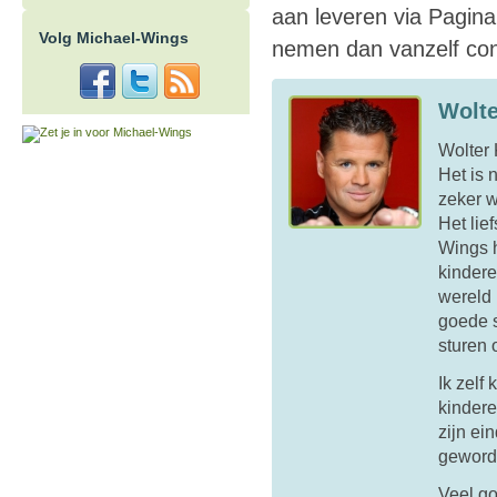
aan leveren via Pagina
Volg Michael-Wings
nemen dan vanzelf con
Wolte
Wolter 
Het is 
zeker w
Het lief
Wings h
kindere
wereld 
goede s
sturen 
Ik zelf 
kindere
zijn ei
geword
Veel go