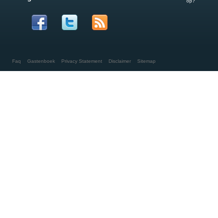
op?
Faq
Gastenboek
Privacy Statement
Disclaimer
Sitemap