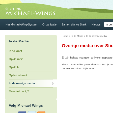
Het Michael-Wing-System
Organisatie
Samen zijn we Sterk
Nieuws
In de
Home
»
In de Media
» In de overige media
In de Media
Overige media over Sti
In de krant
Er zijn helaas nog geen artikelen geplaatst
Op de radio
Heeft u een artikel gevonden dan kun je dez
Op de tv
het nieuws alleen bij houden.
Op het internet
In de overige media
Materiaal nodig?
Volg Michael-Wings