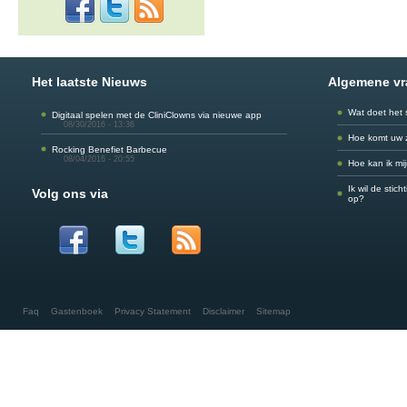
Het laatste Nieuws
Algemene v
Wat doet het 
Digitaal spelen met de CliniClowns via nieuwe app
08/30/2016 - 13:36
Hoe komt uw 
Rocking Benefiet Barbecue
08/04/2016 - 20:55
Hoe kan ik mi
Ik wil de stic
Volg ons via
op?
Faq
Gastenboek
Privacy Statement
Disclaimer
Sitemap