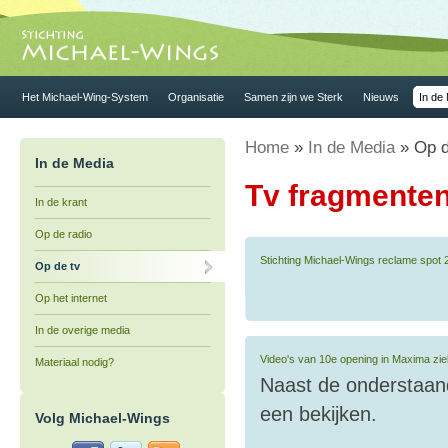
Het Michael-Wing-System
Organisatie
Samen zijn we Sterk
Nieuws
In de
Home
»
In de Media
» Op d
In de Media
Tv fragmenten
In de krant
Op de radio
Stichting Michael-Wings reclame spot 
Op de tv
Op het internet
In de overige media
Video's van 10e opening in Maxima zi
Materiaal nodig?
Naast de onderstaan
een bekijken.
Volg Michael-Wings