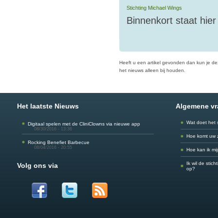
Stichting Michael Wings
Binnenkort staat hie
Heeft u een artikel gevonden dan kun je dez
het nieuws alleen bij houden.
Het laatste Nieuws
Algemene v
Wat doet het 
Digitaal spelen met de CliniClowns via nieuwe app
08/30/2016 - 13:36
Hoe komt uw 
Rocking Benefiet Barbecue
08/04/2016 - 20:55
Hoe kan ik mi
Ik wil de stic
Volg ons via
op?