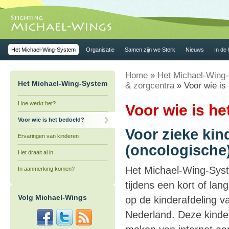
Het Michael-Wing-System
Organisatie
Samen zijn we Sterk
Nieuws
In de
Home
»
Het Michael-Wing-
Het Michael-Wing-System
& zorgcentra
» Voor wie is
Hoe werkt het?
Voor wie is he
Voor wie is het bedoeld?
Voor zieke kin
Ervaringen van kinderen
(oncologische)
Het draait al in
Het Michael-Wing-Syst
In aanmerking komen?
tijdens een kort of la
Volg Michael-Wings
op de kinderafdeling v
Nederland. Deze kinde