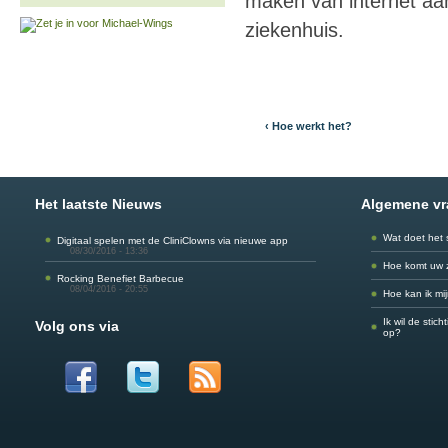
maken van internet aa
ziekenhuis.
‹ Hoe werkt het?
Het laatste Nieuws
Algemene v
Wat doet het 
Digitaal spelen met de CliniClowns via nieuwe app
08/30/2016 - 13:36
Hoe komt uw 
Rocking Benefiet Barbecue
08/04/2016 - 20:55
Hoe kan ik mi
Ik wil de stic
Volg ons via
op?